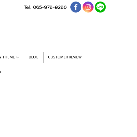
Tel.
065-978-9280
Y THEME
BLOG
CUSTOMER REVIEW
"