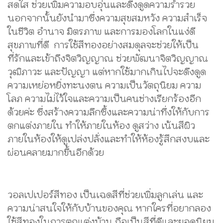
สดใส ช่วยเพิ่มความอบอุ่นและดึงดูดความร่ำรวย
นอกจากนั้นยังนำมาซึ่งความสุขสมหวัง ความสำเร็จ
ในชีวิต อำนาจ มิตรภาพ และการมองโลกในแง่ดี
สุขภาพที่ดี การใช้สีทองอย่างสมดุลจะช่วยให้เป็น
ที่รักและเข้าถึงจิตวิญญาณ ช่วยพัฒนาจิตวิญญาณ
วุฒิภาวะ และปัญญา แต่หากใช้มากเกินไปจะดึงดูด
ความเหย่อหยิ่งทะนงตน ความเป็นวัตถุนิยม ความ
โลภ ความไม่ไว้ใจและความเป็นคนช่างเรียกร้องอีก
ด้วยค่ะ ซึ่งสร้างความลึกซึ้งและความน่าทึ่งให้กับการ
ตกแต่งภายใน ทำให้ภายในห้อง ดูสว่าง เน้นสีผิว
ภายในห้องให้ดูเปล่งปลั่งและทำให้ห้องรู้สึกสงบและ
ผ่อนคลายมากขึ้นอีกด้วย
วอลเปเปอร์สีทอง เป็นเฉดสีที่ช่วยเพิ่มลูกเล่น และ
ความน่าสนใจให้กับบ้านของคุณ หากใครที่อยากลอง
ใช้สีทองในการตกแต่งบ้าน ถือเป็นสีที่ดีและยอดนิยม