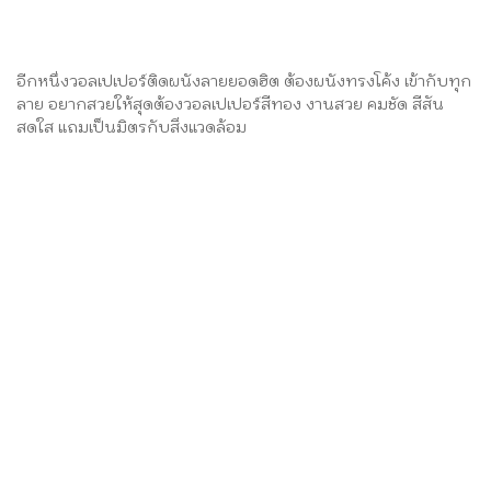
อีกหนึ่งวอลเปเปอร์ติดผนังลายยอดฮิต ต้องผนังทรงโค้ง เข้ากับทุก
ลาย อยากสวยให้สุดต้องวอลเปเปอร์สีทอง งานสวย คมชัด สีสัน
สดใส แถมเป็นมิตรกับสิ่งแวดล้อม