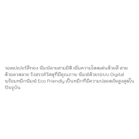
วอลเปเปอร์สีทอง พิมพ์ลายสามมิติ เพิ่มความโดดเด่นด้วยสี สวย
ด้วยลวดลาย รังสรรค์วัสดุที่มีคุณภาพ พิมพ์ด้วยระบบ Digital
พร้อมหมึกพิมพ์ Eco Friendly เป็นหมึกที่มีความปลอดภัยสูงสุดใน
ปัจจุบัน