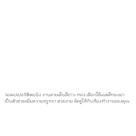
วอลเปเปอร์ติดผนัง งานลายเส้นสีขาว-ทอง เลือกใช้เฉดสีทองมา
เป็นตัวช่วยเพิ่มความหรูหรา สวยงาม ลัคชูให้กับห้องทำงานของคุณ