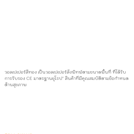
วอลเปเปอร์สีทอง เป็นวอลเปเปอร์สั่งพิทพ์ตามขนาดพื้นที่ ที่ได้รับ
การรับรอง CE มาตรฐานยุโรป" สินค้าที่มีคุณสมบัติตามข้อกำหนด
ด้านสุขภาพ