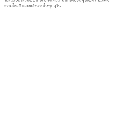
วอลเปเปอร์สั่งพิมพ์ลายใบกิงโก๊ะโทนสีทองอ่อนๆ เพิ่มความมั่งคั่ง
ความโชคดี และพลังบวกในทุกๆวัน