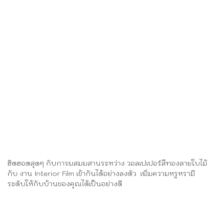
ฮิตฮอตสุดๆ กับการผสมผสานระหว่าง วอลเปเปอร์สีทองลายใบไม้
กับ งาน Interior Film เข้ากันได้อย่างลงตัว เพิ่มความหรูหรามี
ระดับให้กับบ้านของคุณได้เป็นอย่างดี