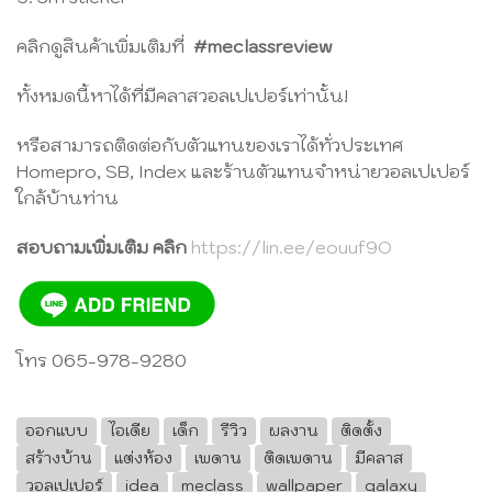
คลิกดูสินค้าเพิ่มเติมที่
#meclassreview
ทั้งหมดนี้หาได้ที่มีคลาสวอลเปเปอร์เท่านั้น!
หรือสามารถติดต่อกับตัวแทนของเราได้ทั่วประเทศ
Homepro, SB, Index และร้านตัวแทนจำหน่ายวอลเปเปอร์
ใกล้บ้านท่าน
สอบถามเพิ่มเติม คลิก
https://lin.ee/eouuf9O
โทร 0
65-978-9
280
ออกแบบ
ไอเดีย
เด็ก
รีวิว
ผลงาน
ติดตั้ง
สร้างบ้าน
แต่งห้อง
เพดาน
ติดเพดาน
มีคลาส
วอลเปเปอร์
idea
meclass
wallpaper
galaxy