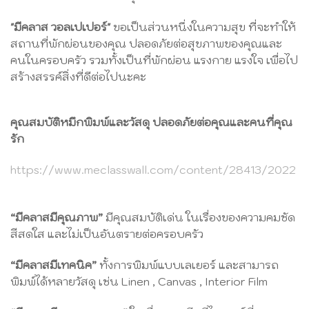
"มีคลาส วอล​เปเปอร์"
ขอเป็นส่วนหนึ่ง​ในความสุข ที่จะทำให้
สถานที่พักผ่อนของคุณ ปลอดภัยต่อสุขภาพของคุณและ
คนในครอบครัว รวมทั้งเป็น​ที่พักผ่อน แรงกาย แรงใจ เพื่อไป
สร้างสรรค์สิ่งที่ดีต่อไปนะคะ
คุณ​สมบัติ​หมึก​พิมพ์​และวัสดุ ปลอดภัย​ต่อคุณ​และคนที่คุณ
รัก
https://www.meclasswall.com/content/28413/2022
“มีคลาสมีคุณภาพ”​
มีคุณสมบัติเด่น ในเรื่องของความคมชัด
สีสดใส และไม่เป็นอันตรายต่อครอบครัว
“มีคลาสมีเทคนิค”
ทั้งการพิมพ์แบบเลเยอร์ และสามารถ
พิมพ์ได้หลายวัสดุ เช่น Linen , Canvas , Interior Film