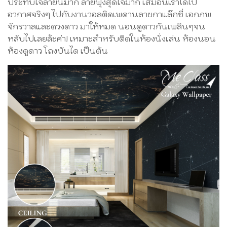
ประทับใจลายนี้มาก ลายฟุ้งสุดใจมาก เสมือนเราได้ไป
อวกาศจริงๆ ไปกับงานวอลติดเพดานลายกาแล๊กซี่ เอกภพ
จักรวาลและดวงดาว มาให้หมด นอนดูดาวกันเพลินๆจน
หลับไปเลยล้ะค่า! เหมาะสำหรับติดในห้องนั่งเล่น ห้องนอน
ห้องดูดาว โถงบันได เป็นต้น