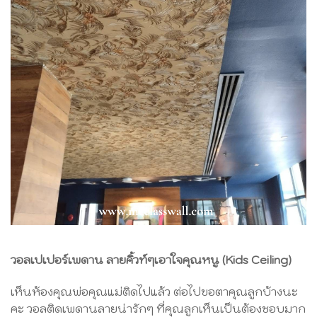
วอลเปเปอร์เพดาน ลายคิ้วท์ๆเอาใจคุณหนู (Kids Ceiling)
เห็นห้องคุณพ่อคุณแม่ติดไปแล้ว ต่อไปขอตาคุณลูกบ้างนะ
คะ วอลติดเพดานลายน่ารักๆ ที่คุณลูกเห็นเป็นต้องชอบมาก