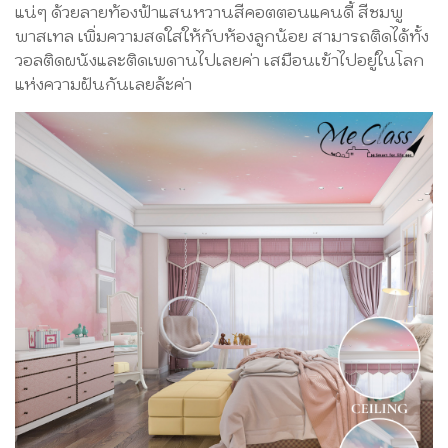
แน่ๆ ด้วยลายท้องฟ้าแสนหวานสีคอตตอนแคนดี้ สีชมพู
พาสเทล เพิ่มความสดใสให้กับห้องลูกน้อย สามารถติดได้ทั้ง
วอลติดผนังและติดเพดานไปเลยค่า เสมือนเข้าไปอยู่ในโลก
แห่งความฝันกันเลยล้ะค่า