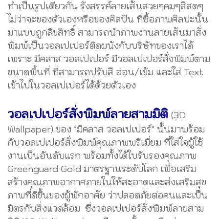
ทำเป็นรูปเดียวกัน รังสรรค์ลายเส้นสวยๆคมๆสีสดๆ
ไม่ว่าจะของตัวเองหรือของศิลปิน ที่ซื้อภาพศิลปะนั้น
มาแบบถูกลิขสิทธิ์ สามารถนำภาพงานลายเส้นมาสั่ง
พิมพ์เป็นวอลเปเปอร์ติดผนังกับบริษัทของเราได้
เพราะ มีคลาส วอลเปเปอร์ มีวอลเปเปอร์สั่งพิมพ์ตาม
ขนาดพื้นที่ ที่สามารถปรับสี อ่อน/เข้ม และใส่ Text
เข้าไปในวอลเปเปอร์ได้ด้วยตัวเอง
วอลเปเปอร์สั่งพิมพ์ลายสามมิติ
(3D
Wallpaper) ของ "มีคลาส วอลเปเปอร์" นั้นมาพร้อม
กับวอลเปเปอร์สั่งพิมพ์คุณภาพพรีเมี่ยม ที่ใส่ใจผู้ใช้
งานเป็นอันดับแรก พร้อมทั้งได้ใบรับรองคุณภาพ
Greenguard Gold มาตรฐานระดับโลก เพื่อเสริม
สร้างคุณภาพอากาศภายในให้สะอาดและส่งเสริมสุข
ภาพที่ดีขึ้นของผู้พักอาศัย ว่าปลอดภัยต่อคนและเป็น
มิตรกับสิ่งแวดล้อม ซึ่งวอลเปเปอร์สั่งพิมพ์ลายสาม