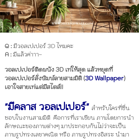
Q :
มีวอลเปเปอร์ 3D ไหมคะ
A :
มีแล้วค่าาา~
วอลเปเปอร์ติดผนัง 3D เท่ให้สุด แล้วหยุดที่
วอลเปเปอร์สั่งพิมพ์ลายสามมิติ (
3D Wallpaper
)
เอาใจสายเท่แต่มีสไตล์!!
"มีคลาส วอลเปเปอร์"
สำหรับใครที่ชื่น
ชอบในงานสามมิติ คือการที่เราเขียน ภาพโดยการนำ
ลักษณะของภาพต่างๆ มาประกอบกันไม่ว่าจะเป็น
ภาพรูปทรงเลขาคณิต หรือ ภาพรูปทรงอิสระ นำมา