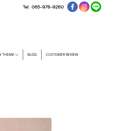
Tel.
065-978-9280
Y THEME
BLOG
CUSTOMER REVIEW