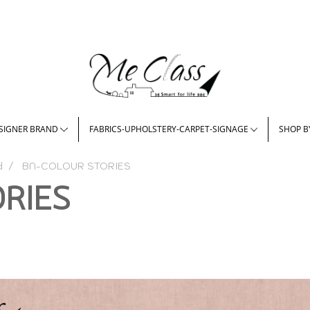
SIGNER BRAND
FABRICS-UPHOLSTERY-CARPET-SIGNAGE
SHOP B
d
BN-COLOUR STORIES
RIES