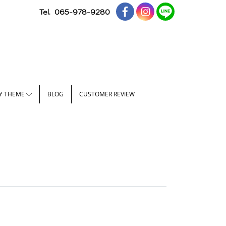
Tel.
065-978-9280
Y THEME
BLOG
CUSTOMER REVIEW